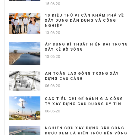
15-06-20
10 ĐIỀU THÚ VỊ CẦN KHÁM PHÁ VỀ
XÂY DỰNG DÂN DỤNG VÀ CÔNG
NGHIỆP
13-06-20
ÁP DỤNG KĨ THUẬT HIỆN ĐẠI TRONG
XÂY KÈ BỜ SÔNG
13-06-20
AN TOÀN LAO ĐỘNG TRONG XÂY
DỰNG CẦU CẢNG
06-06-20
CÁC TIÊU CHÍ ĐỂ ĐÁNH GIÁ CÔNG
TY XÂY DỰNG CẦU ĐƯỜNG UY TÍN
06-06-20
NGHIÊN CỨU XÂY DỰNG CẦU CONG
ĐƯỢC XEM LÀ KIẾN TRÚC BỀN VỮNG