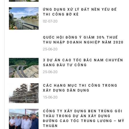
ỨNG DỤNG XỬ LÝ ĐẤT NỀN YẾU ĐỂ
THI CÔNG BỜ KÈ
02-07-20
QUỐC HỘI ĐỒNG Ý GIẢM 30% THUẾ
THU NHẬP DOANH NGHIỆP NĂM 2020
25-06-20
3 DỰ ÁN CAO TỐC BẮC NAM CHUYỂN
SANG ĐẦU TƯ CÔNG
25-06-20
CÁC HẠNG MỤC THI CÔNG TRONG
XÂY DỰNG DÂN DỤNG
15-06-20
CÔNG TY XÂY DỰNG BEN TRÚNG GÓI
THẦU TRONG DỰ ÁN XÂY DỰNG
ĐƯỜNG CAO TỐC TRUNG LƯƠNG – MỸ
THUẬN