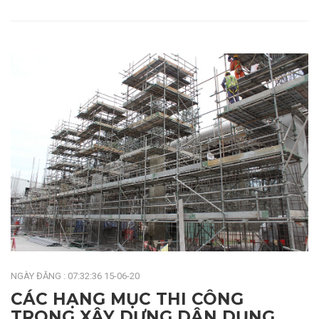
NGÀY ĐĂNG : 07:32:36 15-06-20
CÁC HẠNG MỤC THI CÔNG
TRONG XÂY DỰNG DÂN DỤNG