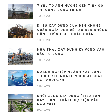
7 YẾU TỐ ẢNH HƯỞNG ĐẾN TIẾN ĐỘ
THI CÔNG CÔNG TRÌNH
10-08-20
KĨ SƯ XÂY DỰNG CỦA BEN KHÔNG
QUẢN NGÀY ĐÊM ĐỂ TẠO NÊN NHỮNG
CÔNG TRÌNH ĐẸP CHẮC CHẮN
10-08-20
NHÀ THẦU XÂY DỰNG KỲ VỌNG VÀO
ĐẦU TƯ CÔNG
18-07-20
DOANH NGHIỆP NGÀNH XÂY DỰNG
THÍCH ỨNG NHANH VỚI GIAI ĐOẠN
HẬU COVID-19
18-07-20
KHỞI CÔNG XÂY DỰNG "SIÊU SÂN
BAY" LONG THÀNH DỰ KIỆN VÀO
NĂM 2021
05-07-20