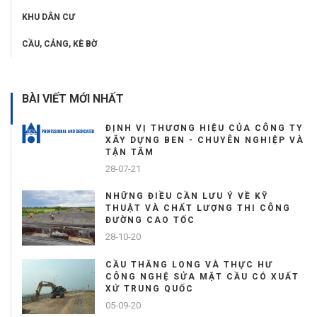
KHU DÂN CƯ
CẦU, CẢNG, KÈ BỜ
BÀI VIẾT MỚI NHẤT
ĐỊNH VỊ THƯƠNG HIỆU CỦA CÔNG TY
XÂY DỰNG BEN - CHUYÊN NGHIỆP VÀ
TẬN TÂM
28-07-21
NHỮNG ĐIỀU CẦN LƯU Ý VỀ KỸ
THUẬT VÀ CHẤT LƯỢNG THI CÔNG
ĐƯỜNG CAO TỐC
28-10-20
CẦU THĂNG LONG VÀ THỰC HƯ
CÔNG NGHỆ SỬA MẶT CẦU CÓ XUẤT
XỨ TRUNG QUỐC
05-09-20