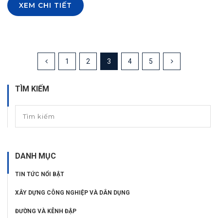
XEM CHI TIẾT
1
2
3
4
5
TÌM KIẾM
DANH MỤC
TIN TỨC NỔI BẬT
XÂY DỰNG CÔNG NGHIỆP VÀ DÂN DỤNG
ĐƯỜNG VÀ KÊNH ĐẬP