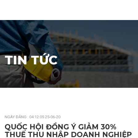
TIN TỨC
NGÀY ĐĂNG : 04:12:05 25-06-20
QUỐC HỘI ĐỒNG Ý GIẢM 30%
THUẾ THU NHẬP DOANH NGHIỆP