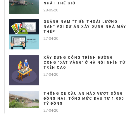
NHẤT THẾ GIỚI
28-05-20
QUẢNG NAM “TIẾN THOÁI LƯỠNG
NAN” VỚI DỰ ÁN XÂY DỰNG NHÀ MÁY
THÉP
27-04-20
XÂY DỰNG CÔNG TRÌNH ĐƯỜNG
CONG 'DÁT VÀNG' Ở HÀ NỘI NHÌN TỪ
TRÊN CAO
27-04-20
THÔNG XE CẦU AN HẢO VƯỢT SÔNG
ĐỒNG NAI, TỔNG MỨC ĐẦU TƯ 1.000
TỶ ĐỒNG
27-04-20