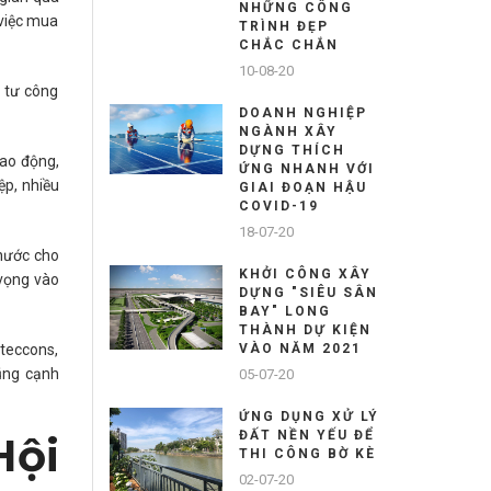
NHỮNG CÔNG
 việc mua
TRÌNH ĐẸP
CHẮC CHẮN
10-08-20
u tư công
DOANH NGHIỆP
NGÀNH XÂY
DỰNG THÍCH
lao động,
ỨNG NHANH VỚI
ệp, nhiều
GIAI ĐOẠN HẬU
COVID-19
18-07-20
 nước cho
KHỞI CÔNG XÂY
 vọng vào
DỰNG "SIÊU SÂN
BAY" LONG
THÀNH DỰ KIỆN
teccons,
VÀO NĂM 2021
ũng cạnh
05-07-20
ỨNG DỤNG XỬ LÝ
ĐẤT NỀN YẾU ĐỂ
Hội
THI CÔNG BỜ KÈ
02-07-20