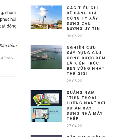
CÁC TIÊU CHÍ
ng, nhóm
ĐỂ ĐÁNH GIÁ
CÔNG TY XÂY
 phục hồi
DỰNG CẦU
hoạt động
ĐƯỜNG UY TÍN
06-06-20
Đấu thầu
NGHIÊN CỨU
XÂY DỰNG CẦU
ADMIN
CONG ĐƯỢC XEM
LÀ KIẾN TRÚC
BỀN VỮNG NHẤT
THẾ GIỚI
28-05-20
QUẢNG NAM
“TIẾN THOÁI
LƯỠNG NAN” VỚI
DỰ ÁN XÂY
DỰNG NHÀ MÁY
THÉP
27-04-20