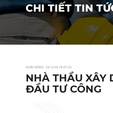
CHI TIẾT TIN TỨ
NGÀY ĐĂNG : 04:15:04 18-07-20
NHÀ THẦU XÂY 
ĐẦU TƯ CÔNG