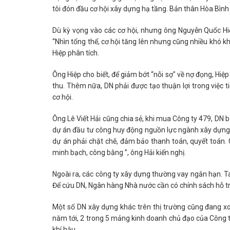
tôi đón đầu cơ hội xây dựng hạ tầng. Bản thân Hòa Bình c
Dù kỳ vọng vào các cơ hội, nhưng ông Nguyễn Quốc Hiệ
“Nhìn tổng thể, cơ hội tăng lên nhưng cũng nhiều khó kh
Hiệp phân tích.
Ông Hiệp cho biết, để giảm bớt “nỗi sợ" về nợ đọng, Hi
thu. Thêm nữa, DN phải được tạo thuận lợi trong việc 
cơ hội.
Ông Lê Viết Hải cũng chia sẻ, khi mua Công ty 479, DN 
dự án đầu tư công huy động nguồn lực ngành xây dựng t
dự án phải chặt chẽ, đảm bảo thanh toán, quyết toán.
minh bạch, công bằng ”, ông Hải kiến nghị.
Ngoài ra, các công ty xây dựng thường vay ngắn hạn. T
Để cứu DN, Ngân hàng Nhà nước cần có chính sách hỗ trợ
Một số DN xây dựng khác trên thị trường cũng đang x
năm tới, 2 trong 5 mảng kinh doanh chủ đạo của Công 
khí hậu.