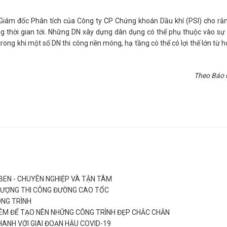
Giám đốc Phân tích của Công ty CP Chứng khoán Dầu khí (PSI) cho rằ
g thời gian tới. Những DN xây dựng dân dụng có thể phụ thuộc vào sự
rong khi một số DN thi công nền móng, hạ tầng có thể có lợi thế lớn từ 
Theo
Báo 
BEN - CHUYÊN NGHIỆP VÀ TẬN TÂM
 LƯỢNG THI CÔNG ĐƯỜNG CAO TỐC
ÔNG TRÌNH
ÊM ĐỂ TẠO NÊN NHỮNG CÔNG TRÌNH ĐẸP CHẮC CHẮN
ANH VỚI GIAI ĐOẠN HẬU COVID-19