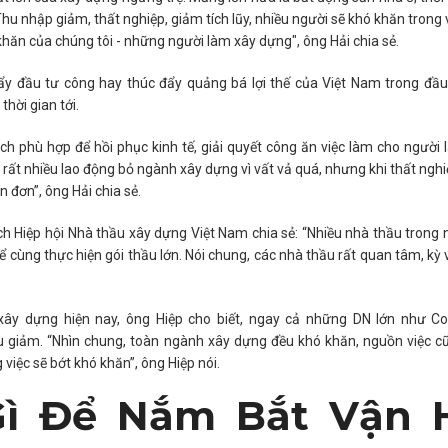
Thu nhập giảm, thất nghiệp, giảm tích lũy, nhiều người sẽ khó khăn trong
khăn của chúng tôi - những người làm xây dựng", ông Hải chia sẻ.
đẩy đầu tư công hay thúc đẩy quảng bá lợi thế của Việt Nam trong đầ
thời gian tới.
sách phù hợp để hồi phục kinh tế, giải quyết công ăn việc làm cho người 
, rất nhiều lao động bỏ ngành xây dựng vì vất vả quá, nhưng khi thất nghi
 đơn”, ông Hải chia sẻ.
ịch Hiệp hội Nhà thầu xây dựng Việt Nam chia sẻ: “Nhiều nhà thầu trong
 thể cùng thực hiện gói thầu lớn. Nói chung, các nhà thầu rất quan tâm, kỳ
xây dựng hiện nay, ông Hiệp cho biết, ngay cả những DN lớn như Co
u giảm. “Nhìn chung, toàn ngành xây dựng đều khó khăn, nguồn việc c
việc sẽ bớt khó khăn”, ông Hiệp nói.
Gì Để Nắm Bắt Vận 