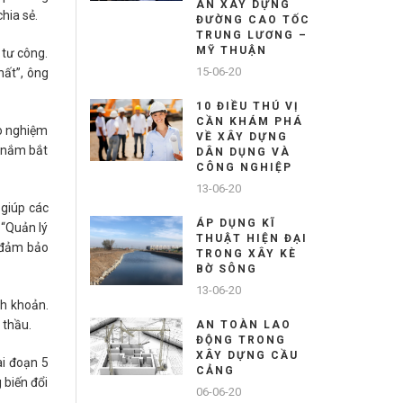
ÁN XÂY DỰNG
hia sẻ.
ĐƯỜNG CAO TỐC
TRUNG LƯƠNG –
MỸ THUẬN
 tư công.
15-06-20
hất”, ông
10 ĐIỀU THÚ VỊ
CẦN KHÁM PHÁ
ào nghiệm
VỀ XÂY DỰNG
g nắm bắt
DÂN DỤNG VÀ
CÔNG NGHIỆP
13-06-20
 giúp các
ÁP DỤNG KĨ
 “Quản lý
THUẬT HIỆN ĐẠI
, đảm bảo
TRONG XÂY KÈ
BỜ SÔNG
13-06-20
nh khoản.
 thầu.
AN TOÀN LAO
ĐỘNG TRONG
XÂY DỰNG CẦU
ai đoạn 5
CẢNG
 biến đổi
06-06-20