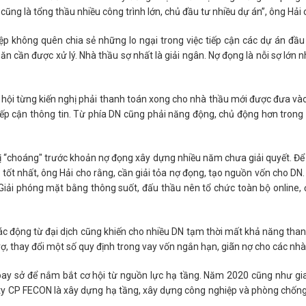
ũng là tổng thầu nhiều công trình lớn, chủ đầu tư nhiều dự án”, ông Hải c
p không quên chia sẻ những lo ngại trong việc tiếp cận các dự án đầu
ăn cần được xử lý. Nhà thầu sợ nhất là giải ngân. Nợ đọng là nỗi sợ lớn n
ệp hội từng kiến nghị phải thanh toán xong cho nhà thầu mới được đưa v
tiếp cận thông tin. Từ phía DN cũng phải năng động, chủ động hơn tron
bị “choáng" trước khoản nợ đọng xây dựng nhiều năm chưa giải quyết. Để
ốt nhất, ông Hải cho rằng, cần giải tỏa nợ đọng, tạo nguồn vốn cho DN.
 Giải phóng mặt bằng thông suốt, đấu thầu nên tổ chức toàn bộ online
ác động từ đại dịch cũng khiến cho nhiều DN tạm thời mất khả năng tha
, thay đổi một số quy định trong vay vốn ngắn hạn, giãn nợ cho các nhà
oay sở để nắm bắt cơ hội từ nguồn lực hạ tầng. Năm 2020 cũng như gi
ty CP FECON là xây dựng hạ tầng, xây dựng công nghiệp và phòng chống