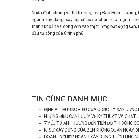
Nhận định chung về thị trường, ông Ðào Hồng Dương, 
ngành xây dựng, xây lắp sẽ có sự phân hóa mạnh tron
thanh khoản và dòng vốn vào thị trường bất động sản, t
đầu tư công của Chính phủ.
TIN CÙNG DANH MỤC
ĐỊNH VỊ THƯƠNG HIỆU CỦA CÔNG TY XÂY DỰNG 
NHỮNG ĐIỀU CẦN LƯU Ý VỀ KỸ THUẬT VÀ CHẤT
7 YẾU TỐ ẢNH HƯỞNG ĐẾN TIẾN ĐỘ THI CÔNG C
KĨ SƯ XÂY DỰNG CỦA BEN KHÔNG QUẢN NGÀY Đ
DOANH NGHIỆP NGÀNH XÂY DỰNG THÍCH ỨNG NH