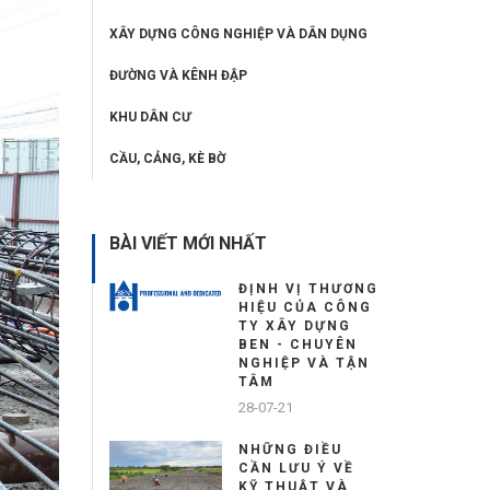
XÂY DỰNG CÔNG NGHIỆP VÀ DÂN DỤNG
ĐƯỜNG VÀ KÊNH ĐẬP
KHU DÂN CƯ
CẦU, CẢNG, KÈ BỜ
BÀI VIẾT MỚI NHẤT
ĐỊNH VỊ THƯƠNG
HIỆU CỦA CÔNG
TY XÂY DỰNG
BEN - CHUYÊN
NGHIỆP VÀ TẬN
TÂM
28-07-21
NHỮNG ĐIỀU
CẦN LƯU Ý VỀ
KỸ THUẬT VÀ