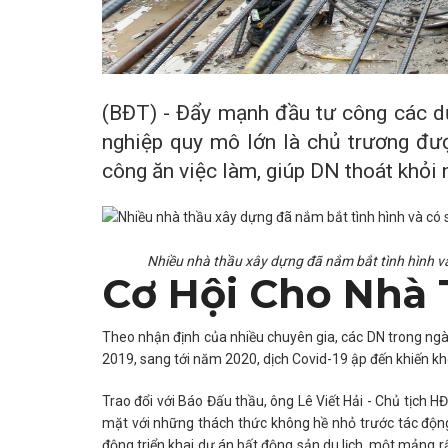
(BĐT) - Đẩy mạnh đầu tư công các dự
nghiệp quy mô lớn là chủ trương đư
công ăn việc làm, giúp DN thoát khỏi
Nhiều nhà thầu xây dựng đã nắm bắt tình hình và
Cơ Hội Cho Nhà
Theo nhận định của nhiều chuyên gia, các DN trong ngà
2019, sang tới năm 2020, dịch Covid-19 ập đến khiến k
Trao đổi với Báo Đấu thầu, ông Lê Viết Hải - Chủ tịch
mặt với những thách thức không hề nhỏ trước tác động 
động triển khai dự án bất động sản du lịch, một mảng r