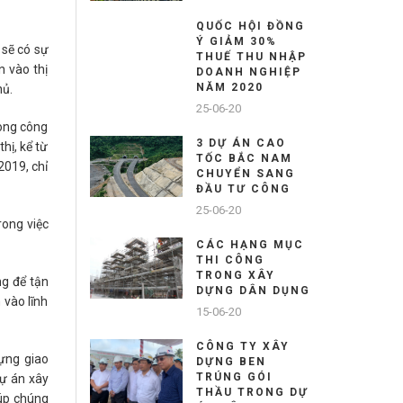
QUỐC HỘI ĐỒNG
Ý GIẢM 30%
 sẽ có sự
THUẾ THU NHẬP
 vào thị
DOANH NGHIỆP
NĂM 2020
hủ.
25-06-20
rong công
3 DỰ ÁN CAO
hị, kể từ
TỐC BẮC NAM
2019, chỉ
CHUYỂN SANG
ĐẦU TƯ CÔNG
25-06-20
rong việc
CÁC HẠNG MỤC
THI CÔNG
TRONG XÂY
ng để tận
DỰNG DÂN DỤNG
 vào lĩnh
15-06-20
CÔNG TY XÂY
dựng giao
DỰNG BEN
TRÚNG GÓI
dự án xây
THẦU TRONG DỰ
iúp chúng