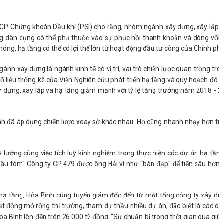
CP Chứng khoán Dầu khí (PSI) cho rằng, nhóm ngành xây dựng, xây lắp
g dân dụng có thể phụ thuộc vào sự phục hồi thanh khoản và dòng vốn
óng, hạ tầng có thể có lợi thế lớn từ hoạt động đầu tư công của Chính p
gành xây dựng là ngành kinh tế có vị trí, vai trò chiến lược quan trọng t
ố liệu thống kê của Viện Nghiên cứu phát triển hạ tầng và quy hoạch đô t
 dựng, xây lắp và hạ tầng giảm mạnh với tỷ lệ tăng trưởng năm 2018 - 
ành đã áp dụng chiến lược xoay sở khác nhau. Họ cũng nhanh nhạy hơn t
ỹ lưỡng cùng việc tích luỹ kinh nghiệm trong thực hiện các dự án hạ tầ
thâu tóm" Công ty CP 479 được ông Hải ví như “bàn đạp" để tiến sâu hơn
 hạ tầng, Hòa Bình cũng tuyển giám đốc đến từ một tổng công ty xây 
t động mở rộng thị trường, tham dự thầu nhiều dự án, đặc biệt là các 
òa Bình lên đến trên 26.000 tỷ đồng. “Sự chuẩn bị trong thời gian qua g