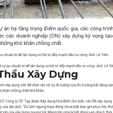
 án hạ tầng trọng điểm quốc gia, các công trìn
ợc các doanh nghiệp (DN) xây dựng kỳ vọng tạ
 những khó khăn chồng chất.
 có sự chuẩn bị để tận dụng cơ hội từ đẩy mạnh đầu tư công. Ảnh: Lê Ti
 Thầu Xây Dựng
nh xây dựng vốn đã chật vật với sự đi xuống của thị trường bất động s
hó khăn chồng chất khó khăn.
 HĐQT Công ty CP Tập đoàn Xây dựng Hòa Bình cho biết, các DN xây dựng
của đại dịch. “Du lịch ngưng hoạt động chưa biết bao giờ phục hồi, kh
ất lớn của xây dựng ngưng trệ. Mảng lớn nữa là bất động sản nhà ở, thời