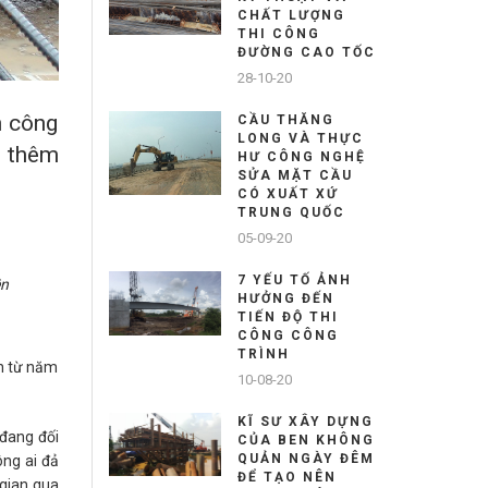
CHẤT LƯỢNG
THI CÔNG
ĐƯỜNG CAO TỐC
28-10-20
h công
CẦU THĂNG
LONG VÀ THỰC
o thêm
HƯ CÔNG NGHỆ
SỬA MẶT CẦU
CÓ XUẤT XỨ
TRUNG QUỐC
05-09-20
7 YẾU TỐ ẢNH
ên
HƯỞNG ĐẾN
TIẾN ĐỘ THI
CÔNG CÔNG
TRÌNH
ản từ năm
10-08-20
KĨ SƯ XÂY DỰNG
 đang đối
CỦA BEN KHÔNG
QUẢN NGÀY ĐÊM
ông ai đả
ĐỂ TẠO NÊN
 gian qua