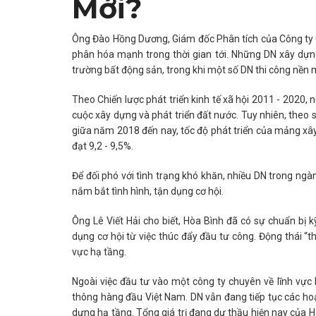
Mới?
Ông Đào Hồng Dương, Giám đốc Phân tích của Công ty 
phân hóa mạnh trong thời gian tới. Những DN xây dựn
trường bất động sản, trong khi một số DN thi công nền m
Theo Chiến lược phát triển kinh tế xã hội 2011 - 2020, n
cuộc xây dựng và phát triển đất nước. Tuy nhiên, theo s
giữa năm 2018 đến nay, tốc độ phát triển của mảng xây
đạt 9,2 - 9,5%.
Để đối phó với tình trạng khó khăn, nhiều DN trong ng
nắm bắt tình hình, tận dụng cơ hội.
Ông Lê Viết Hải cho biết, Hòa Bình đã có sự chuẩn bị k
dụng cơ hội từ việc thúc đẩy đầu tư công. Động thái “
vực hạ tầng.
Ngoài việc đầu tư vào một công ty chuyên về lĩnh vực
thông hàng đầu Việt Nam. DN vẫn đang tiếp tục các hoạ
dựng hạ tầng. Tổng giá trị đang dự thầu hiện nay của H