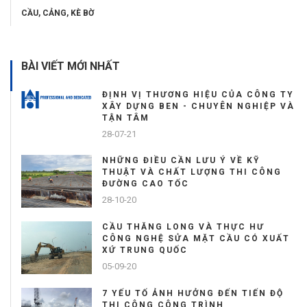
CẦU, CẢNG, KÈ BỜ
BÀI VIẾT MỚI NHẤT
ĐỊNH VỊ THƯƠNG HIỆU CỦA CÔNG TY
XÂY DỰNG BEN - CHUYÊN NGHIỆP VÀ
TẬN TÂM
28-07-21
NHỮNG ĐIỀU CẦN LƯU Ý VỀ KỸ
THUẬT VÀ CHẤT LƯỢNG THI CÔNG
ĐƯỜNG CAO TỐC
28-10-20
CẦU THĂNG LONG VÀ THỰC HƯ
CÔNG NGHỆ SỬA MẶT CẦU CÓ XUẤT
XỨ TRUNG QUỐC
05-09-20
7 YẾU TỐ ẢNH HƯỞNG ĐẾN TIẾN ĐỘ
THI CÔNG CÔNG TRÌNH