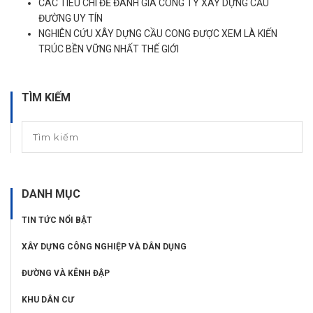
CÁC TIÊU CHÍ ĐỂ ĐÁNH GIÁ CÔNG TY XÂY DỰNG CẦU
ĐƯỜNG UY TÍN
NGHIÊN CỨU XÂY DỰNG CẦU CONG ĐƯỢC XEM LÀ KIẾN
TRÚC BỀN VỮNG NHẤT THẾ GIỚI
TÌM KIẾM
DANH MỤC
TIN TỨC NỔI BẬT
XÂY DỰNG CÔNG NGHIỆP VÀ DÂN DỤNG
ĐƯỜNG VÀ KÊNH ĐẬP
KHU DÂN CƯ