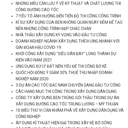
NHỮNG ĐIỀU CẦN LƯU Ý VỀ KỸ THUẬT VÀ CHẤT LƯỢNG THI
CÔNG ĐƯỜNG CAO TỐC
7 YẾU TỐ ẢNH HƯỞNG ĐẾN TIẾN ĐỘ THI CÔNG CÔNG TRÌNH
KĨ SƯ XÂY DỰNG CỦA BEN KHÔNG QUẢN NGÀY ĐÊM ĐỂ TẠO
NÊN NHỮNG CÔNG TRÌNH ĐẸP CHẮC CHẮN
NHÀ THẦU XÂY DỰNG KỲ VỌNG VÀO ĐẦU TƯ CÔNG
DOANH NGHIỆP NGÀNH XÂY DỰNG THÍCH ỨNG NHANH VỚI
GIAI ĐOẠN HẬU COVID-19
KHỞI CÔNG XÂY DỰNG "SIÊU SÂN BAY" LONG THÀNH DỰ
KIỆN VÀO NĂM 2021
ỨNG DỤNG XỬ LÝ ĐẤT NỀN YẾU ĐỂ THI CÔNG BỜ KÈ
QUỐC HỘI ĐỒNG Ý GIẢM 30% THUẾ THU NHẬP DOANH
NGHIỆP NĂM 2020
3 DỰ ÁN CAO TỐC BẮC NAM CHUYỂN SANG ĐẦU TƯ CÔNG
CÁC HẠNG MỤC THI CÔNG TRONG XÂY DỰNG DÂN DỤNG
CÔNG TY XÂY DỰNG BEN TRÚNG GÓI THẦU TRONG DỰ ÁN
XÂY DỰNG ĐƯỜNG CAO TỐC TRUNG LƯƠNG – MỸ THUẬN
10 ĐIỀU THÚ VỊ CẦN KHÁM PHÁ VỀ XÂY DỰNG DÂN DỤNG VÀ
CÔNG NGHIỆP
ÁP DỤNG KĨ THUẬT HIỆN ĐẠI TRONG XÂY KÈ BỜ SÔNG