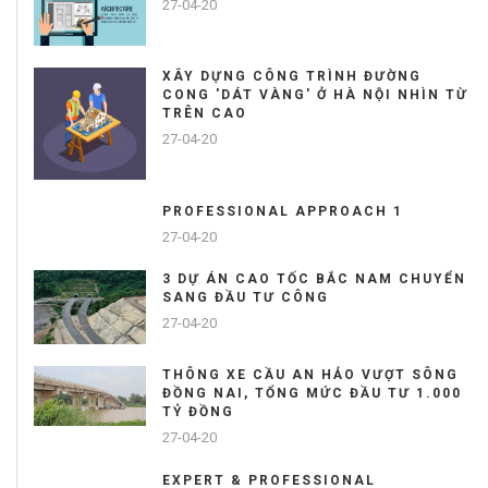
27-04-20
XÂY DỰNG CÔNG TRÌNH ĐƯỜNG
CONG 'DÁT VÀNG' Ở HÀ NỘI NHÌN TỪ
TRÊN CAO
27-04-20
PROFESSIONAL APPROACH 1
27-04-20
3 DỰ ÁN CAO TỐC BẮC NAM CHUYỂN
SANG ĐẦU TƯ CÔNG
27-04-20
THÔNG XE CẦU AN HẢO VƯỢT SÔNG
ĐỒNG NAI, TỔNG MỨC ĐẦU TƯ 1.000
TỶ ĐỒNG
27-04-20
EXPERT & PROFESSIONAL