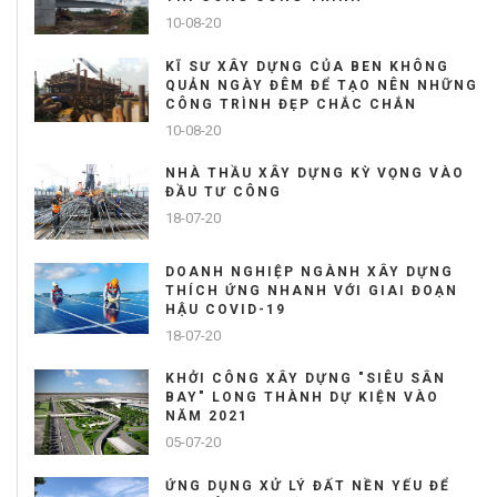
10-08-20
KĨ SƯ XÂY DỰNG CỦA BEN KHÔNG
QUẢN NGÀY ĐÊM ĐỂ TẠO NÊN NHỮNG
CÔNG TRÌNH ĐẸP CHẮC CHẮN
10-08-20
NHÀ THẦU XÂY DỰNG KỲ VỌNG VÀO
ĐẦU TƯ CÔNG
18-07-20
DOANH NGHIỆP NGÀNH XÂY DỰNG
THÍCH ỨNG NHANH VỚI GIAI ĐOẠN
HẬU COVID-19
18-07-20
KHỞI CÔNG XÂY DỰNG "SIÊU SÂN
BAY" LONG THÀNH DỰ KIỆN VÀO
NĂM 2021
05-07-20
ỨNG DỤNG XỬ LÝ ĐẤT NỀN YẾU ĐỂ