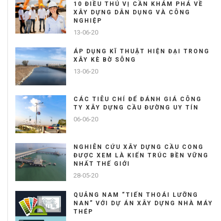
10 ĐIỀU THÚ VỊ CẦN KHÁM PHÁ VỀ
XÂY DỰNG DÂN DỤNG VÀ CÔNG
NGHIỆP
13-06-20
ÁP DỤNG KĨ THUẬT HIỆN ĐẠI TRONG
XÂY KÈ BỜ SÔNG
13-06-20
CÁC TIÊU CHÍ ĐỂ ĐÁNH GIÁ CÔNG
TY XÂY DỰNG CẦU ĐƯỜNG UY TÍN
06-06-20
NGHIÊN CỨU XÂY DỰNG CẦU CONG
ĐƯỢC XEM LÀ KIẾN TRÚC BỀN VỮNG
NHẤT THẾ GIỚI
28-05-20
QUẢNG NAM “TIẾN THOÁI LƯỠNG
NAN” VỚI DỰ ÁN XÂY DỰNG NHÀ MÁY
THÉP