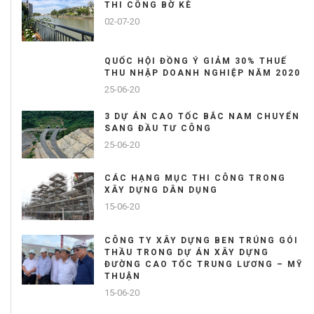
THI CÔNG BỜ KÈ
02-07-20
QUỐC HỘI ĐỒNG Ý GIẢM 30% THUẾ
THU NHẬP DOANH NGHIỆP NĂM 2020
25-06-20
3 DỰ ÁN CAO TỐC BẮC NAM CHUYỂN
SANG ĐẦU TƯ CÔNG
25-06-20
CÁC HẠNG MỤC THI CÔNG TRONG
XÂY DỰNG DÂN DỤNG
15-06-20
CÔNG TY XÂY DỰNG BEN TRÚNG GÓI
THẦU TRONG DỰ ÁN XÂY DỰNG
ĐƯỜNG CAO TỐC TRUNG LƯƠNG – MỸ
THUẬN
15-06-20