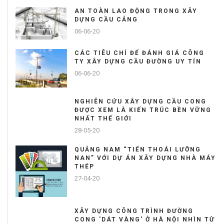
AN TOÀN LAO ĐỘNG TRONG XÂY
DỰNG CẦU CẢNG
06-06-20
CÁC TIÊU CHÍ ĐỂ ĐÁNH GIÁ CÔNG
TY XÂY DỰNG CẦU ĐƯỜNG UY TÍN
06-06-20
NGHIÊN CỨU XÂY DỰNG CẦU CONG
ĐƯỢC XEM LÀ KIẾN TRÚC BỀN VỮNG
NHẤT THẾ GIỚI
28-05-20
QUẢNG NAM “TIẾN THOÁI LƯỠNG
NAN” VỚI DỰ ÁN XÂY DỰNG NHÀ MÁY
THÉP
27-04-20
XÂY DỰNG CÔNG TRÌNH ĐƯỜNG
CONG 'DÁT VÀNG' Ở HÀ NỘI NHÌN TỪ