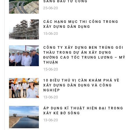
SANG ĐẦU TƯ CÔNG
25-06-20
CÁC HẠNG MỤC THI CÔNG TRONG
XÂY DỰNG DÂN DỤNG
15-06-20
CÔNG TY XÂY DỰNG BEN TRÚNG GÓI
THẦU TRONG DỰ ÁN XÂY DỰNG
ĐƯỜNG CAO TỐC TRUNG LƯƠNG – MỸ
THUẬN
15-06-20
10 ĐIỀU THÚ VỊ CẦN KHÁM PHÁ VỀ
XÂY DỰNG DÂN DỤNG VÀ CÔNG
NGHIỆP
13-06-20
ÁP DỤNG KĨ THUẬT HIỆN ĐẠI TRONG
XÂY KÈ BỜ SÔNG
13-06-20