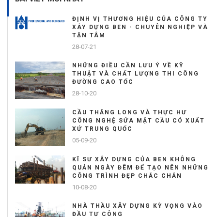
ĐỊNH VỊ THƯƠNG HIỆU CỦA CÔNG TY
XÂY DỰNG BEN - CHUYÊN NGHIỆP VÀ
TẬN TÂM
28-07-21
NHỮNG ĐIỀU CẦN LƯU Ý VỀ KỸ
THUẬT VÀ CHẤT LƯỢNG THI CÔNG
ĐƯỜNG CAO TỐC
28-10-20
CẦU THĂNG LONG VÀ THỰC HƯ
CÔNG NGHỆ SỬA MẶT CẦU CÓ XUẤT
XỨ TRUNG QUỐC
05-09-20
KĨ SƯ XÂY DỰNG CỦA BEN KHÔNG
QUẢN NGÀY ĐÊM ĐỂ TẠO NÊN NHỮNG
CÔNG TRÌNH ĐẸP CHẮC CHẮN
10-08-20
NHÀ THẦU XÂY DỰNG KỲ VỌNG VÀO
ĐẦU TƯ CÔNG