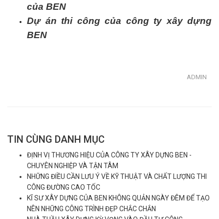
của BEN
Dự án thi công của công ty xây dựng
BEN
ADMIN
TIN CÙNG DANH MỤC
ĐỊNH VỊ THƯƠNG HIỆU CỦA CÔNG TY XÂY DỰNG BEN -
CHUYÊN NGHIỆP VÀ TẬN TÂM
NHỮNG ĐIỀU CẦN LƯU Ý VỀ KỸ THUẬT VÀ CHẤT LƯỢNG THI
CÔNG ĐƯỜNG CAO TỐC
KĨ SƯ XÂY DỰNG CỦA BEN KHÔNG QUẢN NGÀY ĐÊM ĐỂ TẠO
NÊN NHỮNG CÔNG TRÌNH ĐẸP CHẮC CHẮN