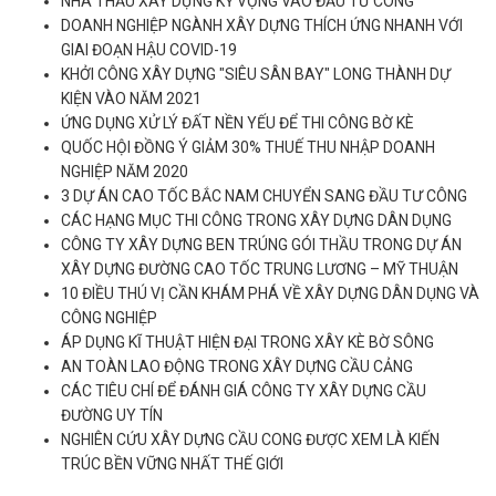
NHÀ THẦU XÂY DỰNG KỲ VỌNG VÀO ĐẦU TƯ CÔNG
DOANH NGHIỆP NGÀNH XÂY DỰNG THÍCH ỨNG NHANH VỚI
GIAI ĐOẠN HẬU COVID-19
KHỞI CÔNG XÂY DỰNG "SIÊU SÂN BAY" LONG THÀNH DỰ
KIỆN VÀO NĂM 2021
ỨNG DỤNG XỬ LÝ ĐẤT NỀN YẾU ĐỂ THI CÔNG BỜ KÈ
QUỐC HỘI ĐỒNG Ý GIẢM 30% THUẾ THU NHẬP DOANH
NGHIỆP NĂM 2020
3 DỰ ÁN CAO TỐC BẮC NAM CHUYỂN SANG ĐẦU TƯ CÔNG
CÁC HẠNG MỤC THI CÔNG TRONG XÂY DỰNG DÂN DỤNG
CÔNG TY XÂY DỰNG BEN TRÚNG GÓI THẦU TRONG DỰ ÁN
XÂY DỰNG ĐƯỜNG CAO TỐC TRUNG LƯƠNG – MỸ THUẬN
10 ĐIỀU THÚ VỊ CẦN KHÁM PHÁ VỀ XÂY DỰNG DÂN DỤNG VÀ
CÔNG NGHIỆP
ÁP DỤNG KĨ THUẬT HIỆN ĐẠI TRONG XÂY KÈ BỜ SÔNG
AN TOÀN LAO ĐỘNG TRONG XÂY DỰNG CẦU CẢNG
CÁC TIÊU CHÍ ĐỂ ĐÁNH GIÁ CÔNG TY XÂY DỰNG CẦU
ĐƯỜNG UY TÍN
NGHIÊN CỨU XÂY DỰNG CẦU CONG ĐƯỢC XEM LÀ KIẾN
TRÚC BỀN VỮNG NHẤT THẾ GIỚI