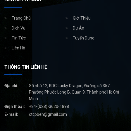
Trang Chủ
Giới Thiệu
Dịch Vụ
Dự Án
Tin Tức
Tuyển Dụng
Liên Hệ
THÔNG TIN LIÊN HỆ
Địa chỉ:
Số nhà 12, KDC Lucky Dragon, Đường số 357,
Phường Phước Long B, Quận 9, Thành phố Hồ Chí
Minh
Điện thoại:
+84-(028)-3620-1898
E-mail:
ctcpben@gmail.com