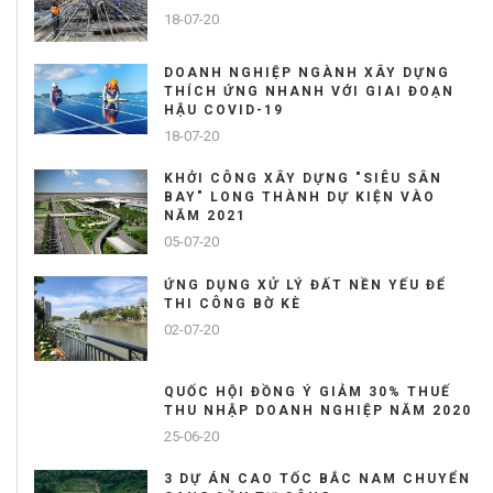
18-07-20
DOANH NGHIỆP NGÀNH XÂY DỰNG
THÍCH ỨNG NHANH VỚI GIAI ĐOẠN
HẬU COVID-19
18-07-20
KHỞI CÔNG XÂY DỰNG "SIÊU SÂN
BAY" LONG THÀNH DỰ KIỆN VÀO
NĂM 2021
05-07-20
ỨNG DỤNG XỬ LÝ ĐẤT NỀN YẾU ĐỂ
THI CÔNG BỜ KÈ
02-07-20
QUỐC HỘI ĐỒNG Ý GIẢM 30% THUẾ
THU NHẬP DOANH NGHIỆP NĂM 2020
25-06-20
3 DỰ ÁN CAO TỐC BẮC NAM CHUYỂN